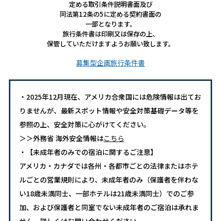
定める取引条件説明書面及び
同法第12条の5に定める契約書面の
一部となります。
旅行条件書は印刷又は保存の上、
保管していただけますようお願い致します。
募集型企画旅行条件書
・2025年12月現在、アメリカ合衆国には危険情報は出てお
りませんが、最新スポット情報や安全対策基礎データ等を
参照の上、安全対策に心がけてください。
＞＞外務省 海外安全情報は
こちら
・【未成年者のみでの宿泊に関するご注意】
アメリカ・カナダでは各州・各都市ごとの法律またはホテ
ルごとの営業規則により、未成年者のみ（保護者を伴わな
い18歳未満同士、一部ホテルは21歳未満同士）でのご参
加、および保護者と同室でない未成年者のご宿泊は承れま
せん。詳しくはお問い合わせください。