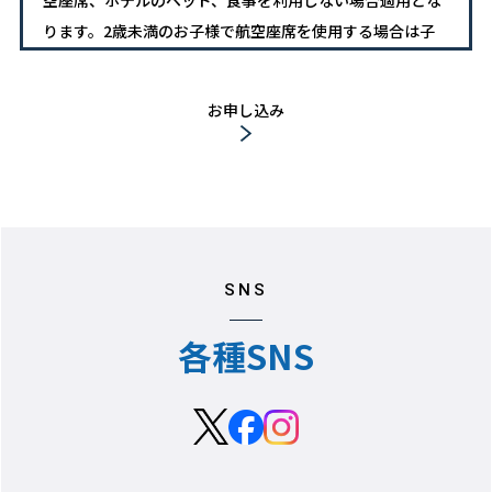
ります。2歳未満のお子様で航空座席を使用する場合は子
供旅行代金が適用となります。
（※）航空会社によっては旅行出発日の年齢が適用される
お申し込み
場合があります。詳しくは担当者までお問い合わせくださ
い。
・現地連絡先の電話番号はご出発前にお渡しする最終旅行
日程表にてお知らせします。
SNS
・コールセンターでご予約の場合はメールでの日程表送付
となります。予めご了承ください。
各種SNS
・野球観戦に関する注意事項
※悪天候などにより、試合が順延・中止となった場合で運
行事業者からの返金があった場合には、チケット代金をご
返金いたします。