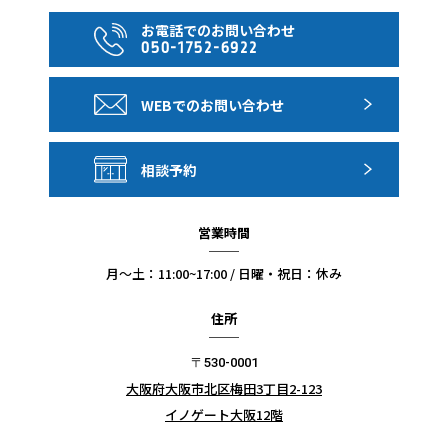
15cm 以内である必要があります。飲み物は、蓋の空いて
お電話でのお問い合わせ
050-1752-6922
いない新しいペットボトル1リットル以内であれば持ち込
み可能とされていますが、水筒・瓶・缶・アルコール等の
WEBでのお問い合わせ
持ち込みは不可となります。望遠カメラ、自撮り棒等の持
ち込みは禁止されています。不要なものは持参されません
ようご注意ください。
相談予約
【スタジアム内での支払い方法について】
営業時間
スタジアム内はキャッシュレス対応となっており、現金の
月〜土：11:00~17:00 / 日曜・祝日：休み
ご利用はいただけません。クレジットカードをお持ちくだ
さい。
住所
・[並び席のご利用条件について]
〒530-0001
大阪府大阪市北区梅田3丁目2-123
並び席は当日、予定の機材で運航する場合に限ります。並
イノゲート大阪12階
び席の配列は指定できません。
同一日程、同時お申し込みのお客様で、当日、最終日程表