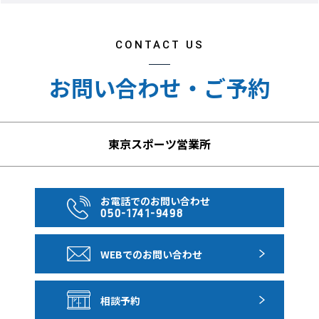
※2歳未満の幼児のチケットは不要となります。座席の用
意もありません。
CONTACT US
※当日は身分証としてパスポートもご持参ください。
お問い合わせ・ご予約
※スタジアムへの再入場はできません。
【デジタルチケット（二次元チケット）に関して】
チケットは、全てデジタルチケット（二次元チケット）と
東京スポーツ営業所
なります。お申し込み前に必ずメールアドレスをご用意の
上、球団公式アプリをスマートフォンへインストールいた
だき、アカウント登録・動作確認をお願いいたします。イ
お電話でのお問い合わせ
050-1741-9498
ンストールができない場合は、恐れ入りますがお申し込み
いただけません。
WEBでのお問い合わせ
※二次元コード表示には、Wi-Fi、データ通信等でインタ
ーネットが使える環境が必要です。球場入場の際は、二次
元コードチケットをスマートフォンから表示させる必要が
相談予約
あります。