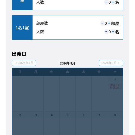
名
人数
0
＋
−
部屋
部屋数
0
＋
−
1名1室
名
人数
0
＋
−
出発日
2026年8月
＜ 2026年7月
2026年9月 ＞
日
月
火
水
木
金
土
1
ボストン
R（8/2）
2
3
4
5
6
7
8