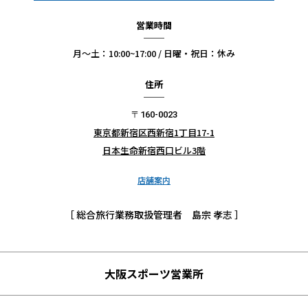
営業時間
【スタジアムへの送迎について】
月〜土：10:00~17:00 / 日曜・祝日：休み
往路市内～球場への送迎は、滞在ホテルによりお迎え場所
が異なります。
住所
ダウンタウン周辺エリア（ザ シェラトングランド ホテル・
ビルトモア ロサンゼルス）滞在のお客様は、ザ ウェスティ
〒160-0023
東京都新宿区西新宿1丁目17-1
ン ボナベンチャー ホテルへ
日本生命新宿西口ビル3階
リトルトーキョー周辺エリア（ミヤコホテル・カワダホテ
ル）滞在のお客様は、ダブルツリー バイ ヒルトン ロサン
店舗案内
ゼルスにお越しください。
上記以外のホテルについては、ホテルまでお迎えに上がり
［ 総合旅行業務取扱管理者 島宗 孝志 ］
ます。
【野球スタジアムへの荷物の持ち込みについて】
大阪スポーツ営業所
スタジアムへの入場時には手荷物検査があります。持ち込
み可能なバッグは透明の柔らかい素材で約30cm X 30cm X