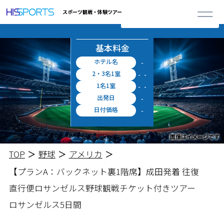
詳しく見る
※上記料金に空港施設使用料・出入国税等が別途必要となります。
0
スポーツ観戦・体験ツアー
閉じる
合計ツアー
お申し込み
円 ～
概算料金
料金シミュレータ
基本料金
ホテル名
-
2・3名1室
-
-
1名1室
-
-
出発日
-
日付価格
-
画像はイメージです
TOP
野球
アメリカ
【プランA：バックネット裏1階席】
成田発着 往復
直行便
ロサンゼルス野球観戦チケット付きツアー
ロサンゼルス5日間