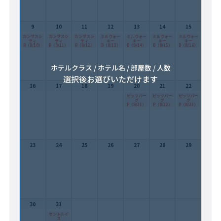
9
10
11
12
13
14
15
カンザスシ
カンザスシ
カンザスシ
ミルウォー
ミルウォー
ミルウォー
ミルウォー
ティ
ティ
ティ
キー
キー
キー
キー
R（8/10）
R（8/11）
R（8/12）
B（8/13）
B（8/14）
B（8/15）
B（8/16）
ホテルクラス / ホテル名 / 部屋数 / 人数
選択後お選びいただけます
16
17
18
19
20
21
22
ピッツバー
ピッツバー
ピッツバー
グ
グ
グ
P（8/21）
P（8/22）
P（8/23）
23
24
25
26
27
28
29
30
31
セントルイ
ス