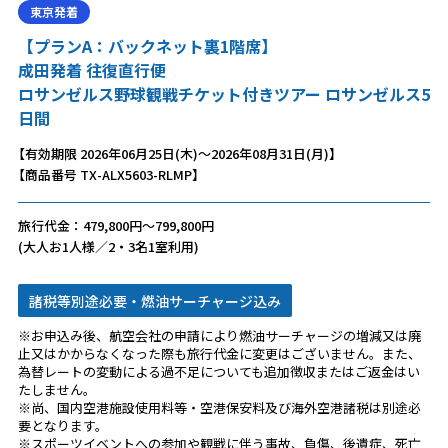
東京発着
【プランA：バックネット裏1階席】
成田発着 往復直行便
ロサンゼルス野球観戦チケット付きツアー ロサンゼルス5
日間
【有効期限 2026年06月25日(木)～2026年08月31日(月)】
【商品番号 TX-ALX5603-RLMP】
旅行代金：479,800円～799,800円
(大人お1人様／2・3名1室利用)
諸税等別途必要・燃油サーチャージ込み
※お申込み後、航空会社の申請により燃油サーチャージの増減又は廃
止又はかからなくなった際も旅行代金に変更はございません。また、
為替レートの変動による過不足についても追加徴収またはご返金はい
たしません。
※尚、国内空港施設使用料等・空港保安料及び海外空港諸税は別途必
要となります。
※スポーツイベントへの参加や観戦に伴う事故、負傷、後遺症、死亡