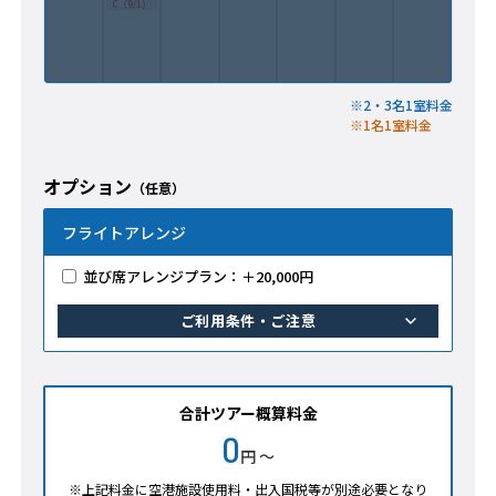
C（9/1）
※2・3名1室料金
※1名1室料金
オプション
（任意）
フライトアレンジ
並び席アレンジプラン：＋20,000円
ご利用条件・ご注意
合計ツアー概算料金
0
円 ～
※上記料金に空港施設使用料・出入国税等が別途必要となり