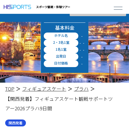
詳しく見る
※上記料金に空港施設使用料・出入国税等が別途必要となります。
0
スポーツ観戦・体験ツアー
閉じる
合計ツアー
お申し込み
円 ～
概算料金
料金シミュレータ
基本料金
ホテル名
-
2・3名1室
-
-
1名1室
-
-
出発日
-
日付価格
-
TOP
フィギュアスケート
プラハ
【関西発着】フィギュアスケート観戦サポートツ
アー2026
プラハ9日間
関西発着