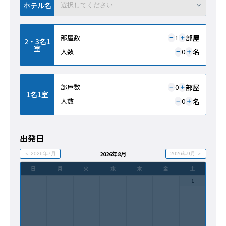
ホテル名
部屋
部屋数
1
＋
−
2・3名1
室
名
人数
0
＋
−
部屋
部屋数
0
＋
−
1名1室
名
人数
0
＋
−
出発日
2026年8月
＜ 2026年7月
2026年9月 ＞
日
月
火
水
木
金
土
1