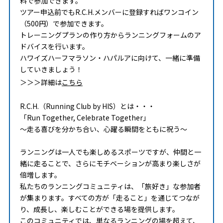
料で参加できます。
ツアー申込前でもR.C.H.メンバーに登録すればワンコイン
（500円）で参加できます。
トレーニングプランの作り方からランニングフォームのア
ドバイスを行います。
ハワイズハーフマラソン・ハパルアに向けて、一緒に準備
していきましょう！
＞＞＞詳細は
こちら
R.C.H.（Running Club by HIS）とは・・・
「Run Together, Celebrate Together」
～走る喜びを分かち合い、心躍る瞬間をともに祝う～
ランニングは一人でも楽しめるスポーツですが、仲間と一
緒に走ることで、さらにモチベーションが高まり楽しさが
倍増します。
私たちのランニングコミュニティは、「旅好き」な参加者
が集まります。すべての方が「走ること」を通じてつなが
り、成長し、楽しむことができる場を提供します。
このコミュニティでは、単なるランニングの場を超えて、