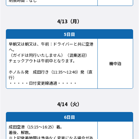
制限時間：なし
4/13（月）
5日目
早朝又は朝又は、午前：ドライバーと共に空港
へ。
（ガイドは同行いたしません）（混乗送迎）
チェックアウトは午前中となります。
機中泊
ホノルル発 成田行き（11:35～12:40）発（直
行）
・・・・・日付変更線通過・・・・・
4/14（火）
6日目
成田空港（15:15～16:25）着。
着後、解散。
※上記発着時間は予告なく変更になる場合があ