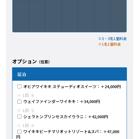
※2・3名1室料金
※1名1室料金
オプション
（任意）
延泊
オヒアワイキキ ステューディオスイーツ：＋24,000円
1
日
−
＋
ウェイファインダーワイキキ：＋34,000円
1
日
−
＋
シェラトンプリンセスカイウラニ：＋42,000円
1
日
−
＋
ワイキキビーチマリオットリゾート&スパ：＋47,000
円