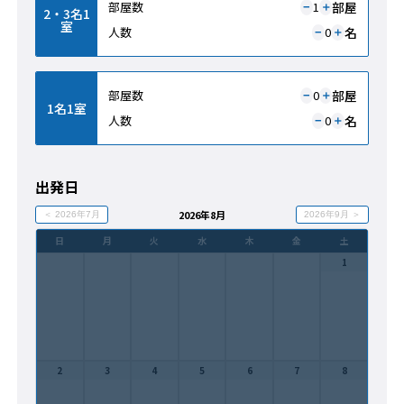
部屋
部屋数
1
＋
−
2・3名1
室
名
人数
0
＋
−
部屋
部屋数
0
＋
−
1名1室
名
人数
0
＋
−
出発日
2026年8月
＜ 2026年7月
2026年9月 ＞
日
月
火
水
木
金
土
1
2
3
4
5
6
7
8