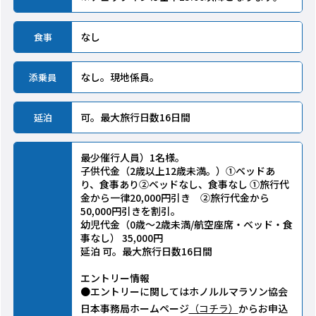
なし
食事
なし。現地係員。
添乗員
可。最大旅行日数16日間
延泊
最少催行人員）1名様。
子供代金（2歳以上12歳未満。）①ベッドあ
り、食事あり②ベッドなし、食事なし ①旅行代
金から一律20,000円引き ②旅行代金から
50,000円引きを割引。
幼児代金（0歳〜2歳未満/航空座席・ベッド・食
事なし） 35,000円
延泊 可。最大旅行日数16日間
エントリー情報
●エントリーに関してはホノルルマラソン協会
日本事務局ホームページ
（コチラ）
からお申込