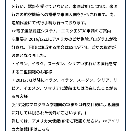
を行い、認証を受けていないと、米国政府によれば、米国
行きの航空機等への搭乗や米国入国を拒否されます。尚、
追加代金にて代行手続も行っております。
>>電子渡航認証システム・エスタ(ESTA)申請のご案内
※重要※ 2016/1/21にアメリカのビザ免除プログラムが改
訂され、下記に該当する場合はESTA不可、ビザの取得が
必要となりました。
・イラン、イラク、スーダン、シリアいずれかの国籍を有
する二重国籍のお客様
・2011/3/1以降にイラン、イラク、スーダン、シリア、リ
ビア、イエメン、ソマリアに渡航または滞在したことがあ
るお客様
(ビザ免除プログラム参加国の軍または外交目的による渡航
に対しては限られた例外がございます。)
詳しくは、アメリカ大使館HPをご確認ください。
>>アメリ
カ大使館HPはこちら