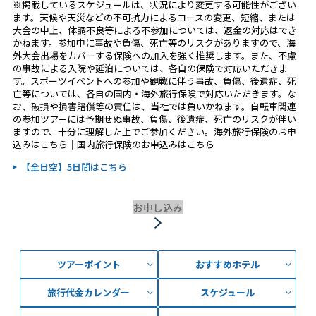
※掲載しているスケジュールは、状況により変更する可能性がござい
ます。天候や天災などの不可抗力によるコースの変更、短縮、または
大会の中止、体調不良等による不参加については、返金の対応はでき
かねます。参加中に事故や負傷、死亡等のリスクがありますので、海
外大会出場をカバーする保険への加入を強く推奨します。また、不慮
の事故による入院や延泊については、各自の保険で対応いただきま
す。スポーツイベントへの参加や観戦に伴う事故、負傷、後遺症、死
亡等については、各自の国内・海外旅行保険で対応いただきます。な
お、破損や損害賠償等の責任は、当社では負いかねます。自転車関連
の参加ツアーには予期せぬ事故、負傷、後遺症、死亡のリスクが伴い
ますので、十分に理解した上でご参加ください。海外旅行保険のお申
込みはこちら｜国内旅行保険のお申込みはこちら
【全日空】5日間はこちら
お申し込み
ツアーポイント
おすすめホテル
旅行代金カレンダー
スケジュール