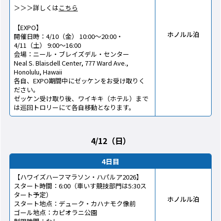
＞＞＞詳しくは
こちら
【EXPO】
ホノルル泊
開催日時：4/10（金） 10:00～20:00・
4/11（土） 9:00～16:00
会場：ニール・ブレイズデル・センター
Neal S. Blaisdell Center, 777 Ward Ave.,
Honolulu, Hawaii
各自、EXPO期間中にゼッケンをお受け取りく
ださい。
ゼッケン受け取り後、ワイキキ（ホテル）まで
は巡回トロリーにて各自移動となります。
4/12（日）
4日目
【ハワイズハーフマラソン・ハパルア2026】
スタート時間：6:00（車いす競技部門は5:30ス
タート予定）
ホノルル泊
スタート地点：デューク・カハナモク像前
ゴール地点：カピオラニ公園