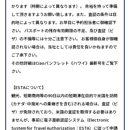
かります（時期によって異なります）。 余裕を持って準備
して頂きますようお願い致します。また、査証の条件は目
的地によって異なります。お早目に予約担当者に御確認下
さい。 パスポートの残存有効期限の不足、及び査証（ビ
ザ）の不備等には十分ご注意下さい。 お客様御自身が御確
認されない場合は、当社としては責任を負いかねますので
ご了承下さい。
その他詳細はCiaoパンフレット《ハワイ》最新号をご覧下
さい。
【ESTAについて】
観光、短期商用等の90日以内の短期滞在目的で米国を訪問
(カナダ･中南米への乗継ぎを含む)される場合は、査証（ビ
ザ）が免除されており、米国の査証を取得する必要はあり
ませんが、事前に電子渡航認証システム（Electronic
System for Travel Authorization：ESTA）に従って申請