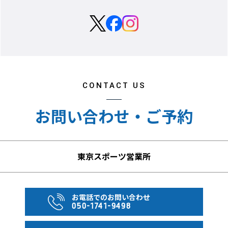
【ホテルでの喫煙事情について】 アメリカ・カナダでは禁
煙ルームの割合が高く、喫煙ルームのご希望は承れない場
合があります。
また喫煙ルームは下層階の客室がほとんどで、客室からの
景観が損なわれる場合があります。なお、禁煙ルームでの
CONTACT US
喫煙は高額の罰金を請求される場合があります。
お問い合わせ・ご予約
【未成年者のみでの宿泊に関するご注意】
アメリカ・カナダでは各州・各都市ごとの法律またはホテ
ルごとの営業規則により、未成年者のみ（保護者を伴わな
東京スポーツ営業所
い18歳未満同士、一部ホテルは21歳未満同士）でのご参
加、および保護者と同室でない未成年者のご宿泊は承れま
せん。
お電話でのお問い合わせ
050-1741-9498
【ホテルのベッド台数に関するご注意】