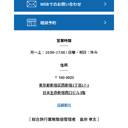
WEBでのお問い合わせ
ベッド台数の確約はできません。予めご了承ください。
相談予約
営業時間
月〜土：10:00~17:00 / 日曜・祝日：休み
住所
〒160-0023
東京都新宿区西新宿1丁目17-1
日本生命新宿西口ビル3階
店舗案内
［ 総合旅行業務取扱管理者 島宗 孝志 ］