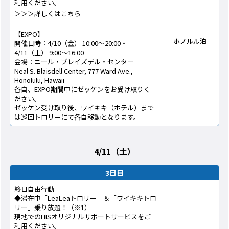
利用ください。
＞＞＞詳しくは
こちら
【EXPO】
ホノルル泊
開催日時：4/10（金） 10:00～20:00・
4/11（土） 9:00～16:00
会場：ニール・ブレイズデル・センター
Neal S. Blaisdell Center, 777 Ward Ave.,
Honolulu, Hawaii
各自、EXPO期間中にゼッケンをお受け取りく
ださい。
ゼッケン受け取り後、ワイキキ（ホテル）まで
は巡回トロリーにて各自移動となります。
4/11（土）
3日目
終日自由行動
◆滞在中「LeaLeaトロリー」＆「ワイキキトロ
リー」乗り放題！（※1）
現地でのHISオリジナルサポートサービスをご
利用ください。