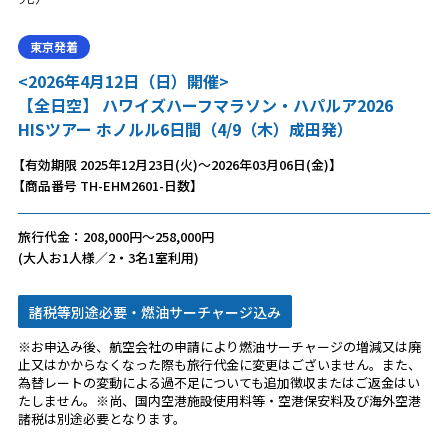
東京発着
<2026年4月12日（日）開催>
【全日空】 ハワイズハーフマラソン・ハパルア2026
HISツアー ホノルル6日間（4/9（木）成田発）
【有効期限 2025年12月23日(火)～2026年03月06日(金)】
【商品番号 TH-EHM2601-日数】
旅行代金：208,000円～258,000円
(大人お1人様／2・3名1室利用)
諸税等別途必要・燃油サーチャージ込み
※お申込み後、航空会社の申請により燃油サーチャージの増減又は廃
止又はかからなくなった際も旅行代金に変更はございません。また、
為替レートの変動による過不足についても追加徴収またはご返金はい
たしません。※尚、国内空港施設使用料等・空港保安料及び海外空港
諸税は別途必要となります。