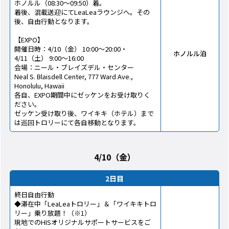
ホノルル（08:30～09:50）着。
着後、混載送迎にてLeaLeaラウンジへ。その
後、自由行動となります。
【EXPO】
開催日時：4/10（金） 10:00～20:00・
ホノルル泊
4/11（土） 9:00～16:00
会場：ニール・ブレイズデル・センター
Neal S. Blaisdell Center, 777 Ward Ave.,
Honolulu, Hawaii
各自、EXPO期間中にゼッケンをお受け取りく
ださい。
ゼッケン受け取り後、ワイキキ（ホテル）まで
は巡回トロリーにて各自移動となります。
4/10（金）
2日目
終日自由行動
◆滞在中「LeaLeaトロリー」＆「ワイキキトロ
リー」乗り放題！（※1）
現地でのHISオリジナルサポートサービスをご