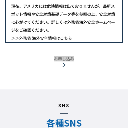
現在、アメリカには危険情報は出ておりませんが、最新ス
ポット情報や安全対策基礎データ等を参照の上、安全対策
に心がけてください。詳しくは外務省海外安全ホームペー
ジをご確認ください。
＞＞外務省 海外安全情報はこちら
【ホテル宿泊時のお預かり金（デポジット）について】
お申し込み
ホテルチェックインの際に、ホテル側から滞在中の保証と
してクレジットカードでデポジット（預かり金）をいただ
く制度があります（金額はホテルにより異なります）。
デポジットはお客様がお部屋でご利用になったものにあて
られますので、チェックアウト時にまとめて精算・返金さ
れます。
SNS
クレジットカードをお持ちでないお客様は必ずご予約時に
担当店舗・スタッフまでお申し出いただきますようお願い
各種SNS
いたします。