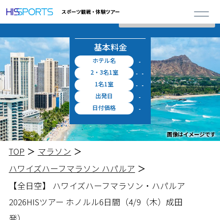
詳しく見る
※上記料金に空港施設使用料・出入国税等が別途必要となります。
0
スポーツ観戦・体験ツアー
閉じる
合計ツアー
お申し込み
円 ～
概算料金
料金シミュレータ
基本料金
ホテル名
-
2・3名1室
-
-
1名1室
-
-
出発日
-
日付価格
-
画像はイメージです
TOP
マラソン
ハワイズハーフマラソン ハパルア
【全日空】 ハワイズハーフマラソン・ハパルア
2026
HISツアー ホノルル6日間（4/9（木）成田
発）