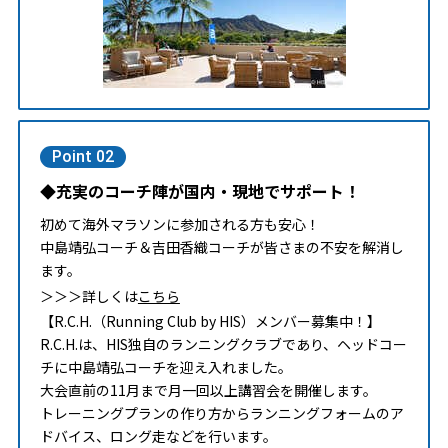
Point 02
◆充実のコーチ陣が国内・現地でサポート！
初めて海外マラソンに参加される方も安心！
中島靖弘コーチ＆吉田香織コーチが皆さまの不安を解消し
ます。
＞＞＞詳しくは
こちら
【R.C.H.（Running Club by HIS）メンバー募集中！】
R.C.H.は、HIS独自のランニングクラブであり、ヘッドコー
チに中島靖弘コーチを迎え入れました。
大会直前の11月まで月一回以上講習会を開催します。
トレーニングプランの作り方からランニングフォームのア
ドバイス、ロング走などを行います。