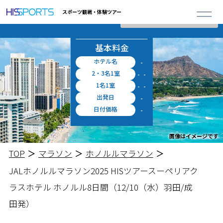
詳しく見る
0
スポーツ観戦・体験ツアー
閉じる
合計ツアー
お申し込み
円 ～
概算料金
料金シミュレータ
基本料金
ホテル名
-
2・3名1室
-
-
1名1室
-
-
出発日
-
日付価格
-
画像はイメージです
TOP
マラソン
ホノルルマラソン
JALホノルルマラソン2025 HISツアー
スーペリアク
ラスホテル ホノルル8日間
（12/10（水）羽田/成
田発）