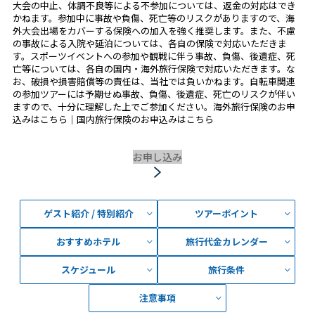
大会の中止、体調不良等による不参加については、返金の対応はでき
かねます。参加中に事故や負傷、死亡等のリスクがありますので、海
外大会出場をカバーする保険への加入を強く推奨します。また、不慮
の事故による入院や延泊については、各自の保険で対応いただきま
す。スポーツイベントへの参加や観戦に伴う事故、負傷、後遺症、死
亡等については、各自の国内・海外旅行保険で対応いただきます。な
お、破損や損害賠償等の責任は、当社では負いかねます。自転車関連
の参加ツアーには予期せぬ事故、負傷、後遺症、死亡のリスクが伴い
ますので、十分に理解した上でご参加ください。海外旅行保険のお申
込みはこちら｜国内旅行保険のお申込みはこちら
お申し込み
ゲスト紹介 / 特別紹介
ツアーポイント
おすすめホテル
旅行代金カレンダー
スケジュール
旅行条件
注意事項