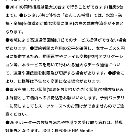
●Wi-Fiの同時接続は最大10台まで行うことができます(推奨5台
まで)。●レンタル時に付帯の「あんしん補償」では、水没・破
損・全損(個体識別可能な状態に限る)の際の端末弁済金が不要と
なります。
●地域により高速通信回線(LTE)でのサービス提供ができない場合
があります。●契約者間の利用の公平を確保し、本サービスを円
滑に提供するため、動画再生やファイル交換(P2P)アプリケーシ
ョン等、本サービスを用いて行われる過大なデータ通信につい
て、速度や通信量を制限及び切断する場合があります。●都合に
より、仕様等は予告なく変更になる場合があります。
●電波を発しない状態(電源をお切りいただく状態)で機内持込み
手荷物として機内へのお持込をお願いいたします。予備バッテリ
ーに関しましてもスーツケースへのお預けができませんのでご注
意ください。
●Wi-Fiルーターのお持ち忘れや空港での受け取り忘れは、特典
対象外となります。提供：株式会社 HIS Mobile