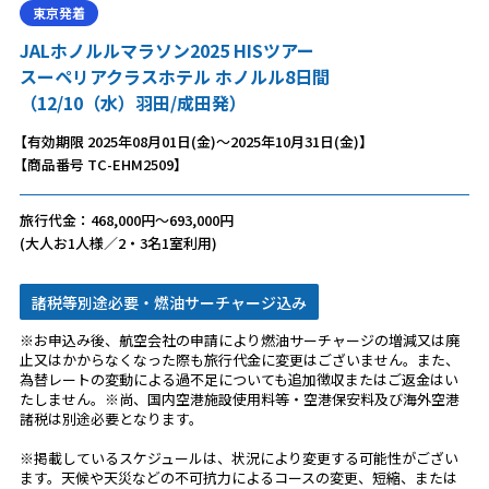
東京発着
JALホノルルマラソン2025 HISツアー
スーペリアクラスホテル ホノルル8日間
（12/10（水）羽田/成田発）
【有効期限 2025年08月01日(金)～2025年10月31日(金)】
【商品番号 TC-EHM2509】
旅行代金：468,000円～693,000円
(大人お1人様／2・3名1室利用)
諸税等別途必要・燃油サーチャージ込み
※お申込み後、航空会社の申請により燃油サーチャージの増減又は廃
止又はかからなくなった際も旅行代金に変更はございません。また、
為替レートの変動による過不足についても追加徴収またはご返金はい
たしません。※尚、国内空港施設使用料等・空港保安料及び海外空港
諸税は別途必要となります。
※掲載しているスケジュールは、状況により変更する可能性がござい
ます。天候や天災などの不可抗力によるコースの変更、短縮、または