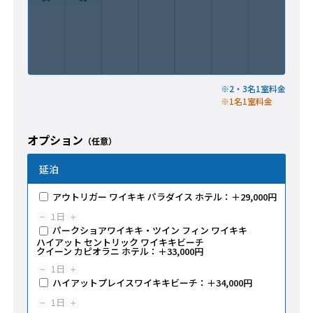
※2・3名1室料金
※1名1室料金
オプション
（任意）
延泊
アウトリガー ワイキキ パラダイス ホテル：＋29,000円
1
日
−
＋
パークショアワイキキ・ツイン フィン ワイキキ
ハイアット セントリック ワイキキビーチ
クイーン カピオラニ ホテル：＋33,000円
1
日
−
＋
ハイアットプレイスワイキキビーチ：＋34,000円
1
日
−
＋