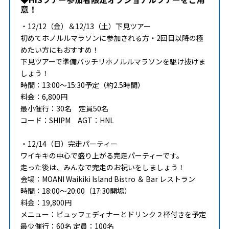
意！
・12/12（金）＆12/13（土）下見ツアー
初めてホノルルマラソンに参加される方・2回目以降の極
めたい方にもおすすめ！
下見ツアーで準備バッチリホノルルマラソンを駆け抜けま
しょう！
時間：13:00～15:30予定（約2.5時間）
料金：6,800円
最小催行：30名 定員50名
コード：SHIPM AGT：HNL
・12/14（日）完走パーティー
ワイキキの中心で盛り上がる完走パーティーです。
走った後は、みんなで完走のお祝いをしましょう！
会場：MOANI Waikiki Island Bistro ＆ Bar レストラン
時間：18:00～20:00（17:30開場）
料金：19,800円
メニュー：ビュッフェディナーとドリンク２杯付きを予定
最少催行：60名 定員：100名