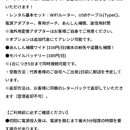
いただけます！
・レンタル基本セット：WiFiルーター、USBケーブル(TypeC)、
電源アダプター、専用ポーチ、あんしん補償、返信用封筒
※海外用変換アダプターはお客様ご自身でご用意ください。
※オプションは追加代金にてアレンジ可能です。
●あんしん補償ワイド (330円/日)端末の紛失や盗難も補償！
●モバイルバッテリー (385円/日)
※1台につき5台まで同時接続可能です。
・受取方法：代表者様のご自宅へご出発2日前に郵送を予定して
います。
※返却方法は、お客様に同梱のレターパックで返却していただき
ます（空港返却不可）。
【ご利用前に必ずご確認ください】
●初回に電源投入後は、電波を掴むまで最大5分程度の時間を要
す場合があります。