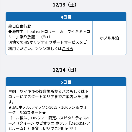
12/13（土）
4日目
終日自由行動
◆滞在中「LeaLeaトロリー」＆「ワイキキトロ
リー」乗り放題！（※1）
ホノルル泊
現地でのHISオリジナルサポートサービスをご
利用ください。＞＞＞詳しくは
こちら
12/14（日）
5日目
早朝：ワイキキの複数箇所からバスもしくはト
ロリーにてスタートエリアまでご案内いたしま
す。
★JALホノルルマラソン2025・10Kラン＆ウォ
ーク 5:00スタート★
ゴール後は、HISツアー限定ホスピタリティスペ
ース（クイーン カピオラニ ホテル【Deck&レア
ヒルーム】）を貸し切りでご利用可能！