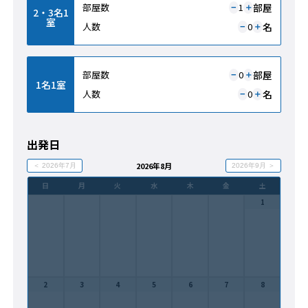
部屋
部屋数
1
＋
−
2・3名1
室
名
人数
0
＋
−
部屋
部屋数
0
＋
−
1名1室
名
人数
0
＋
−
出発日
2026年8月
＜ 2026年7月
2026年9月 ＞
日
月
火
水
木
金
土
1
2
3
4
5
6
7
8