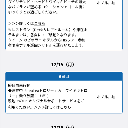
ダイヤモンド・ヘッドとワイキキビーチの雄大
ホノルル泊
なパノラマが望めるロケーションでゴール後に
ゆっくりとお過ごしください。
＞＞＞詳しくは
こちら
※レストラン【Deck＆レアヒルーム】や滞在ホ
テルまでは、各自にてご移動となります。
クイーン カピオラニ ホテルからHISツアー参加
者限定ホテル巡回シャトルを運行いたします。
12/15（月）
6日目
終日自由行動
◆滞在中「LeaLeaトロリー」＆「ワイキキトロ
リー」乗り放題！（※1）
ホノルル泊
現地でのHISオリジナルサポートサービスをご
利用ください。＞＞＞詳しくは
こちら
12/16（火）