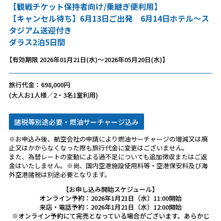
【観戦チケット保持者向け/乗継ぎ便利用】
【キャンセル待ち】6月13日ご出発 6月14日ホテル～ス
タジアム送迎付き
ダラス2泊5日間
【有効期限 2026年01月21日(水)～2026年05月20日(水)】
旅行代金：698,000円
(大人お1人様／2・3名1室利用)
諸税等別途必要・燃油サーチャージ込み
※お申込み後、航空会社の申請により燃油サーチャージの増減又は廃
止又はかからなくなった際も旅行代金に変更はございません。
また、為替レートの変動による過不足についても追加徴収またはご返
金はいたしません。※尚、国内空港施設使用料等・空港保安料及び海
外空港諸税は別途必要となります。
【お申し込み開始スケジュール】
オンライン予約：2026年1月21日（水）11:00開始
来店・電話予約：2026年1月21日（水）12:00開始
※オンライン予約にて完売となっている場合がございます。あらかじ