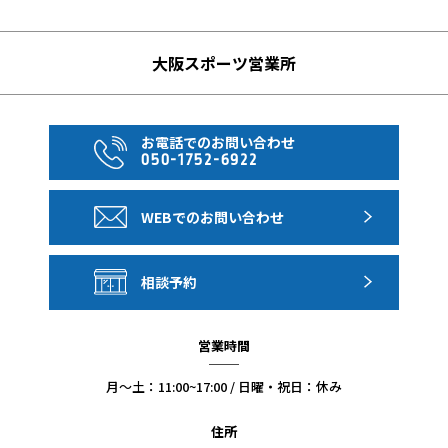
ルごとの営業規則により、未成年者のみ（保護者を伴わな
い18歳未満同士、一部ホテルは21歳未満同士）でのご参加
大阪スポーツ営業所
および保護者と同室でない未成年者のご宿泊は承れませ
ん。
お電話でのお問い合わせ
【ホテルのベッド台数に関するご注意】
050-1752-6922
ベッド台数の確約はできません。予めご了承ください。
WEBでのお問い合わせ
【並び席のご利用条件について】
並び席は当日予定の機材で運航する場合に限ります。並び
相談予約
席の配列は指定できません。
同一日程、同時お申し込みのお客様で、当日、最終日程表
営業時間
の集合時間にお越しいただいた場合に限ります。
ご予約時に必ずお申し出ください。片道のみのアレンジは
月〜土：11:00~17:00 / 日曜・祝日：休み
承れません。空席状況によりご案内できない場合がありま
住所
す。