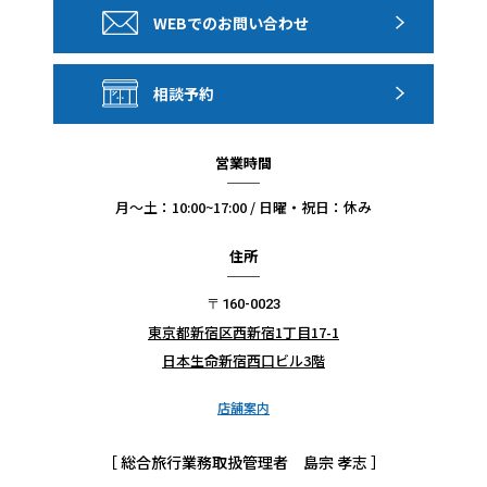
く制度があります。（金額はホテルにより異なります）
WEBでのお問い合わせ
デポジットはお客様がお部屋でご利用になったものにあて
られますので、チェックアウト時にまとめて精算・返金さ
相談予約
れます。
※クレジットカードが必須です。
営業時間
【ホテルでの喫煙事情について】
月〜土：10:00~17:00 / 日曜・祝日：休み
アメリカ（特にニューヨーク・カリフォルニア州）、カナ
住所
ダでは禁煙ルームの割合が高く、喫煙ルームのご希望は承
れない場合があります。
〒160-0023
また喫煙ルームは下層階の客室がほとんどで、客室からの
東京都新宿区西新宿1丁目17-1
景観が損なわれる場合があります。なお、禁煙ルームでの
日本生命新宿西口ビル3階
喫煙は高額の罰金を請求される場合があります。
店舗案内
【未成年者のみでの宿泊に関するご注意】
［ 総合旅行業務取扱管理者 島宗 孝志 ］
アメリカ、カナダでは各州・各都市ごとの法律またはホテ