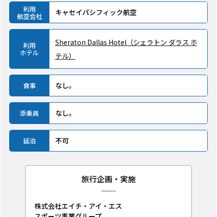
利用
キャセイパシフィック航空
航空会社
Sheraton Dallas Hotel（シェラトン ダラス ホ
利用
ホテル
テル）
なし。
食事
なし。
添乗員
不可
延泊
旅行企画・実施
株式会社エイチ・アイ・エス
スポーツ事業グループ