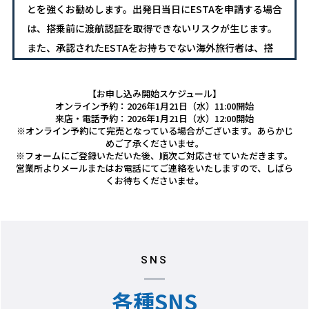
とを強くお勧めします。出発日当日にESTAを申請する場合
は、搭乗前に渡航認証を取得できないリスクが生じます。
また、承認されたESTAをお持ちでない海外旅行者は、搭
乗を拒否されますのでご注意ください。
＜申請料金＞
【お申し込み開始スケジュール】
ESTA申請時に21ドル（9月30日以降は40ドル）の申請料
オンライン予約：2026年1月21日（水）11:00開始
来店・電話予約：2026年1月21日（水）12:00開始
金を支払わなければなりません。申請料金はESTA申請サ
※オンライン予約にて完売となっている場合がございます。あらかじ
めご了承くださいませ。
イトを通してクレジットカードで支払うことができます。
※フォームにご登録いただいた後、順次ご対応させていただきます。
（申請料金は変更する場合があります）
営業所よりメールまたはお電話にてご連絡をいたしますので、しばら
くお待ちくださいませ。
注：第三者が無許可で情報提供料や申請手数料を要求する
模倣ウェブサイトにご注意ください。これらのビジネスや
ウェブサイトは米国政府とは一切関係ありません。
＜有効期限＞
ESTAは通常一度認証されると2年間有効で、米国への複数
SNS
回の渡航が可能です。ただし、2年以内にパスポートの期
各種SNS
限が切れる場合は、パスポートの有効期限日をもって無効