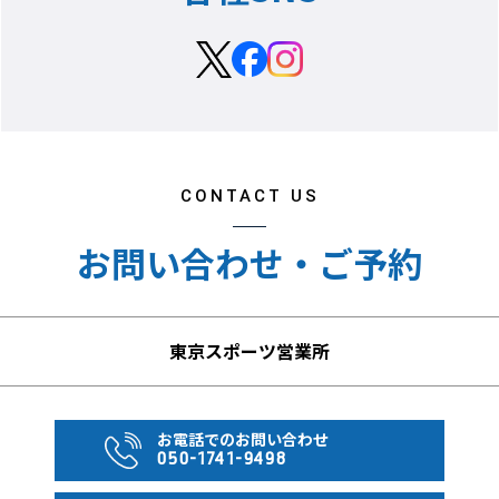
になりますのでご注意ください。また、渡航者がパスポー
トを新規に取得したり、名前・性別・国籍のいずれかを変
更した場合や、前回ESTAを申請した際の適格性質問（は
い、いいえ）の回答に変更が生じた場合も再申請が必要で
す。
＜パスポートの有効期間＞
CONTACT US
日本国籍の方のパスポートは、米国入国日から日本に帰国
するまでの間、有効である必要があります。その他の国籍
お問い合わせ・ご予約
の方が米国への渡航する場合は、通常、滞在期間＋6ヶ月
間有効なパスポートを所持していなければなりませんが、
国別協定 （Six-Month Club）で定められている国の方
東京スポーツ営業所
は、この「6ヶ月ルール」が免除されます。
【ホテル宿泊時のお預かり金（デポジット）について】
お電話でのお問い合わせ
ホテルチェックインの際に、ホテル側から滞在中の保証と
050-1741-9498
してクレジットカードでデポジット（預かり金）をいただ