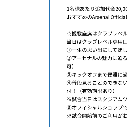
1名様あたり追加代金20,0
おすすめのArsenal Offi
☆観戦座席はクラブレベ
当日はクラブレベル専用
①一生の思い出にしてほ
②アーセナルの魅力に迫
可）
③キックオフまで優雅に過
④普段見ることのできな
付！（有効期限あり）
※試合当日はスタジアム
⑤オフィシャルショップで
※試合開始前のご利用が