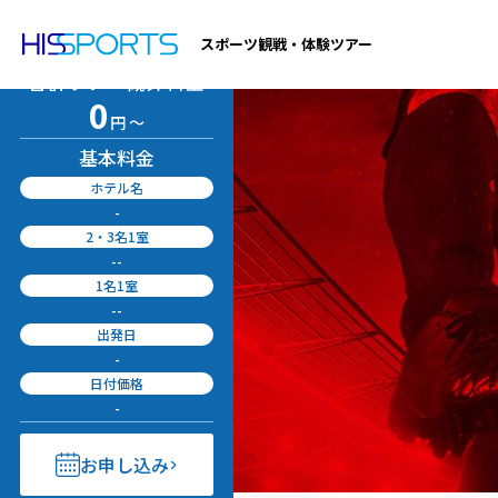
料金シミュレータ
スポーツ観戦・体験ツアー
合計ツアー
概算料金
0
円 ～
基本料金
ホテル名
-
2・3名1室
-
-
1名1室
-
-
出発日
-
日付価格
-
お申し込み