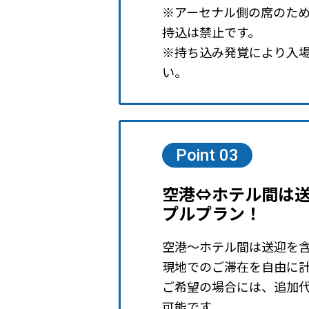
※アーセナル側の席のた
持込は禁止です。
※持ち込み発覚により入
い。
Point 03
空港⇔ホテル間は
プルプラン！
空港～ホテル間は送迎を
現地でのご滞在を自由に
ご希望の場合には、追加
可能です。