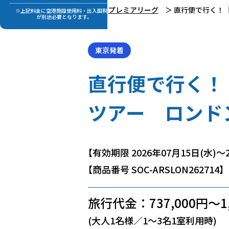
TOP
サッカー
プレミアリーグ
直行便で行く！
※上記料金に空港施設使用料・出入国税等
が別途必要となります。
東京発着
直行便で行く！
ツアー ロンド
【有効期限 2026年07月15日(水)～2
【商品番号 SOC-ARSLON262714】
旅行代金：737,000円～1,
(大人1名様／1～3名1室利用時)