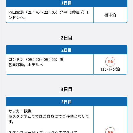
1日目
羽田空港（21：45～22：05）発⇒（乗継ぎ）ロ
機中泊
ンドンへ。
2日目
2日目
ロンドン（09：50～09：55）着
各自移動。ホテルへ
ロンドン泊
3日目
3日目
サッカー観戦
※スタジアムまではご自身にてご移動となりま
す。
スタンフォード・ブリッジへのアクセス