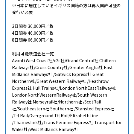
※日本に居住しているイギリス国籍の方は再入国許可証の
発行が必要
3日間券 36,000円／枚
4日間券 46,000円／枚
8日間券 66,000円／枚
利用可能鉄道会社一覧
Avanti West Coast社/c2c社/Grand Central社 Chiltern
Railways社/Cross Country社/Greater Anglia社 East
Midlands Railways社 /Gatwick Express社 Great
Northern社/Great Western Railway社 /Heathrow
Express社 Hull Trains社/LondonNorthEastRailway社
LondonNorthWesternRailway社/South Western
Railway社 Merseyrail社/Northern社 /ScotRail
社/Southeastern社 Southern社 /Stansted Express社
/Tfl Rail/Overground Tfl Rail/ElizabethLine
/Thameslink社/Trans Pennine Express社 Transport for
Wales社/West Midlands Railway社