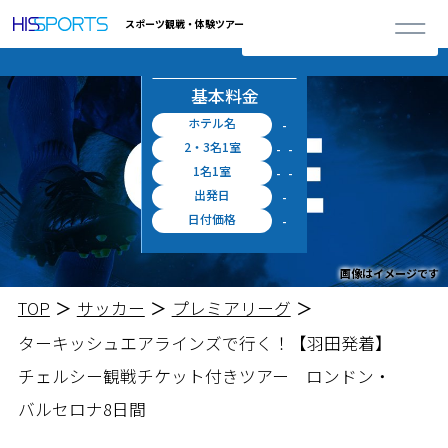
詳しく見る
※上記料金に空港施設使用料・出入国税等が別途必要となります。
0
スポーツ観戦・体験ツアー
閉じる
合計ツアー
お申し込み
円 ～
概算料金
料金シミュレータ
基本料金
ホテル名
-
2・3名1室
-
-
1名1室
-
-
出発日
-
日付価格
-
画像はイメージです
TOP
サッカー
プレミアリーグ
ターキッシュエアラインズで行く！【羽田発着】
チェルシー観戦チケット付きツアー ロンドン・
バルセロナ8日間