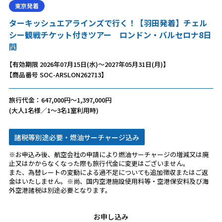
東京発着
ターキッシュエアラインズで行く！【羽田発着】チェル
シー観戦チケット付きツアー ロンドン・バルセロナ8日
間
【有効期限 2026年07月15日(水)～2027年05月31日(月)】
【商品番号 SOC-ARSLON262713】
旅行代金：647,000円～1,397,000円
(大人1名様／1～3名1室利用時)
諸税等別途必要・燃油サーチャージ込み
※お申込み後、航空会社の申請により燃油サーチャージの増減又は廃
止又はかからなくなった際も旅行代金に変更はございません。
また、為替レートの変動による過不足についても追加徴収またはご返
金はいたしません。※尚、国内空港施設使用料等・空港保安料及び海
外空港諸税は別途必要となります。
お申し込み