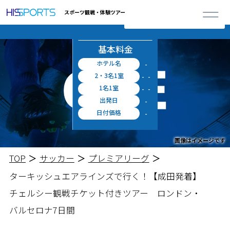
詳しく見る
※上記料金に空港施設使用料・出入国税等が別途必要となります。
0
スポーツ観戦・体験ツアー
閉じる
合計ツアー
お申し込み
円 ～
概算料金
料金シミュレータ
基本料金
ホテル名
-
2・3名1室
-
-
1名1室
-
-
出発日
-
日付価格
-
画像はイメージです
TOP
サッカー
プレミアリーグ
ターキッシュエアラインズで行く！
【成田発着】
チェルシー観戦チケット付きツアー ロンドン・
バルセロナ7日間