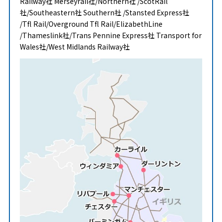
Railway社 Merseyrail社/Northern社 /ScotRail
社/Southeastern社 Southern社 /Stansted Express社
/Tfl Rail/Overground Tfl Rail/ElizabethLine
/Thameslink社/Trans Pennine Express社 Transport for
Wales社/West Midlands Railway社