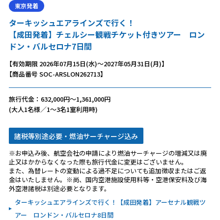
東京発着
ターキッシュエアラインズで行く！
【成田発着】チェルシー観戦チケット付きツアー ロン
ドン・バルセロナ7日間
【有効期限 2026年07月15日(水)～2027年05月31日(月)】
【商品番号 SOC-ARSLON262713】
旅行代金：632,000円～1,361,000円
(大人1名様／1～3名1室利用時)
諸税等別途必要・燃油サーチャージ込み
※お申込み後、航空会社の申請により燃油サーチャージの増減又は廃
止又はかからなくなった際も旅行代金に変更はございません。
また、為替レートの変動による過不足についても追加徴収またはご返
金はいたしません。※尚、国内空港施設使用料等・空港保安料及び海
外空港諸税は別途必要となります。
ターキッシュエアラインズで行く！【成田発着】アーセナル観戦ツ
アー ロンドン・バルセロナ8日間