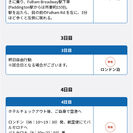
きに乗り、Fulham Broadway駅下車
(Paddington駅からは所要約15分)。
駅を出たら、目の前のFulham Rd.を左に、3分
ほど歩くと左側に現れる。
3日目
3日目
終日自由行動
※試合日となる場合がございます。
ロンドン泊
4日目
4日目
ホテルチェックアウト後、ご自身で空港へ
ロンドン（06：10～19：30）発、航空便にてバ
ルセロナへ
バルセロナ（9：30～22：50）着