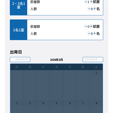
部屋
部屋数
1
＋
−
2・3名1
室
名
人数
0
＋
−
部屋
部屋数
0
＋
−
1名1室
名
人数
0
＋
−
出発日
2026年8月
＜ 2026年7月
2026年9月 ＞
日
月
火
水
木
金
土
1
2
3
4
5
6
7
8