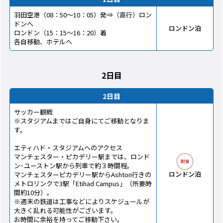
羽田空港（08：50～10：05）発⇒（直行）ロン
ドンへ
ロンドン泊
ロンドン（15：15～16：20）着
各自移動、ホテルへ
2日目
2日目
サッカー観戦
※スタジアムまではご自身にてご移動となりま
す。
エティハド・スタジアムへのアクセス
マンチェスター・ピカデリー駅までは、ロンド
ン･ユーストン駅から列車で約３時間程。
ロンドン泊
マンチェスターピカデリー駅からAshton行きの
メトロリンクで3駅「Etihad Campus」（所要時
間約10分）。
※週末の鉄道は工事などによりスケジュールが
大きく乱れる可能性がございます。
お時間に余裕を持ってご移動下さい。