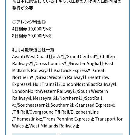
※日本に居住しているイギリス国籍の方は再入国許可証の
発行が必要
◎アレンジ料金◎
4日間券 10,000円/枚
8日間券 30,000円/枚
利用可能鉄道会社一覧
Avanti West Coast社/c2c社/Grand Central社 Chiltern
Railways社/Cross Country社/Greater Anglia社 East
Midlands Railways社 /Gatwick Express社 Great
Northern社/Great Western Railway社 /Heathrow
Express社 Hull Trains社/LondonNorthEastRailway社
LondonNorthWesternRailway社/South Western
Railway社 Merseyrail社/Northern社 /ScotRail
社/Southeastern社 Southern社 /Stansted Express社
/Tfl Rail/Overground Tfl Rail/ElizabethLine
/Thameslink社/Trans Pennine Express社 Transport for
Wales社/West Midlands Railway社