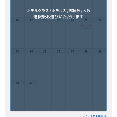
ホテルクラス / ホテル名 / 部屋数 / 人数
選択後お選びいただけます
16
17
18
19
20
21
22
vsボーンマ
ス
23
24
25
26
27
28
29
30
31
※2・3名1室料金