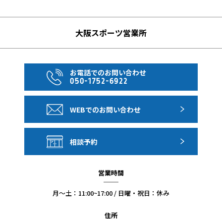
ページ、パンフレット等に特に記載のある場合を除き、原
則として座席の指定・並び席及び客室の眺望・階数指定等
を承ることはできません。
大阪スポーツ営業所
●各種限定人数がある商品は特別記載の無い限り、ホテル
アレンジプランを合わせた合計人数となります。
お電話でのお問い合わせ
050-1752-6922
●ご利用のホテルが指定でない場合は原則としてホテルは
WEBでのお問い合わせ
お選びいただけません。ご利用ホテルは出発前にお渡しす
る最終日程表でお知らせいたします。
相談予約
●ホテルの事情により代替宿泊都市に変更となる場合がご
ざいます。
営業時間
月〜土：11:00~17:00 / 日曜・祝日：休み
●各都市の宿泊は、現地習慣によりシャワーのみでバスタ
ブのない部屋となります。（バスタブ付の部屋になる場合
住所