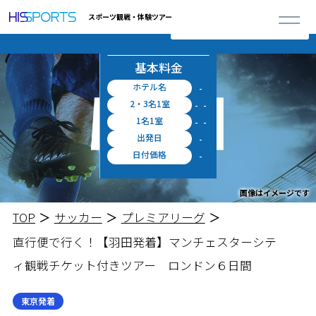
詳しく見る
※上記料金に空港施設使用料・出入国税等が別途必要となります。
0
スポーツ観戦・体験ツアー
閉じる
合計ツアー
お申し込み
円 ～
概算料金
料金シミュレータ
基本料金
ホテル名
-
2・3名1室
-
-
1名1室
-
-
出発日
-
日付価格
-
画像はイメージです
TOP
サッカー
プレミアリーグ
直行便で行く！【羽田発着】マンチェスターシテ
ィ観戦チケット付きツアー ロンドン６日間
東京発着