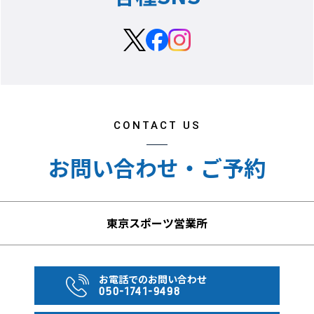
ホテルでのチェックイン、チェックアウト、お乗り継ぎは
お客様ご自身で行っていただきます。
●[延泊による特定帰国日追加代金]が重複する場合は合計
額の徴収となります。
1名様でのご参加、または1名様でお部屋をご利用の場合
は、1人部屋追加代金がかかります。
その場合、2名様1室利用より手狭なお部屋になることがあ
CONTACT US
ります。予めご了承ください。
お問い合わせ・ご予約
●【ホテルについて】
ご宿泊のホテルの中には、シャワーのみでバスタブのない
部屋になる場合もあります。予めご了承ください。
東京スポーツ営業所
延泊代金は2名1室利用時のもので、1人部屋利用の場合は
倍額必要です。
お電話でのお問い合わせ
050-1741-9498
●【未成年の宿泊について】