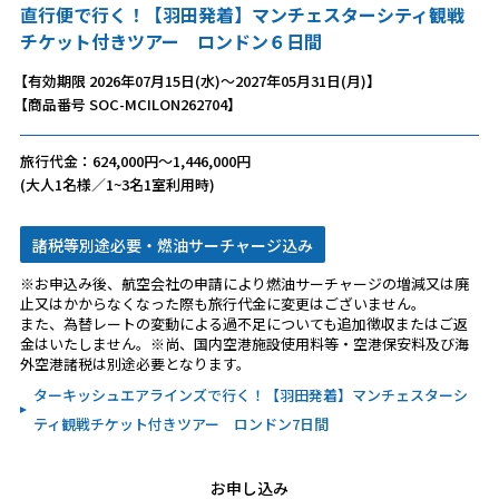
直行便で行く！【羽田発着】マンチェスターシティ観戦
チケット付きツアー ロンドン６日間
【有効期限 2026年07月15日(水)～2027年05月31日(月)】
【商品番号 SOC-MCILON262704】
旅行代金：624,000円～1,446,000円
(大人1名様／1~3名1室利用時)
諸税等別途必要・燃油サーチャージ込み
※お申込み後、航空会社の申請により燃油サーチャージの増減又は廃
止又はかからなくなった際も旅行代金に変更はございません。
また、為替レートの変動による過不足についても追加徴収またはご返
金はいたしません。※尚、国内空港施設使用料等・空港保安料及び海
外空港諸税は別途必要となります。
ターキッシュエアラインズで行く！【羽田発着】マンチェスターシ
ティ観戦チケット付きツアー ロンドン7日間
お申し込み