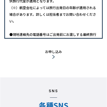
供旅行代金が適用となります。
（※）航空会社によっては旅行出発日の年齢が適用される
場合があります。詳しくは担当者までお問い合わせくださ
い。
●現地連絡先の電話番号はご出発前にお渡しする最終旅行
日程表にてお知らせします。
お申し込み
●航空会社の諸事情になどにより、予告なく変更となる場
合がありますので予めご了承ください。
●飛行機の事前座席指定・並び席は承れません。
●往復共に空港・ホテル間の送迎はつきません。ご自身で
SNS
の移動となります。
※別途追加代金にて送迎付にアレンジ可能です。
各種SNS