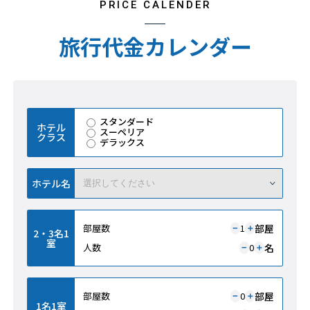
PRICE CALENDER
旅行代金カレンダー
スタンダード
ホテル
スーペリア
クラス
デラックス
ホテル名
部屋
部屋数
1
＋
−
2・3名1
室
名
人数
0
＋
−
部屋
部屋数
0
＋
−
1名1室