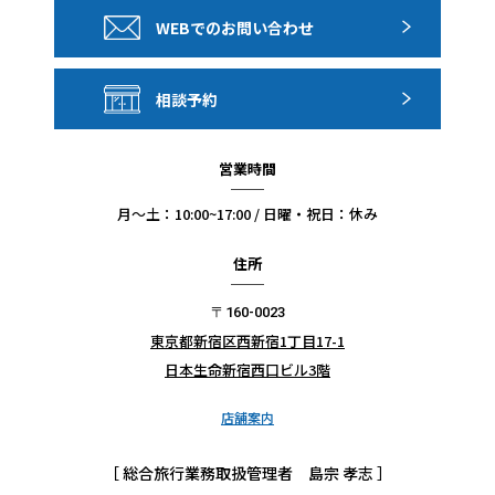
一部屋に18歳未満のお客様のみでの宿泊は不可となりま
WEBでのお問い合わせ
す。必ず18歳以上のお客様と同室にてご予約ください。
人数変更に関しては
こちら
相談予約
●ご旅行お申し込み時（遅くてもご出発の15日前まで）
に、パスポートの番号・有効期限・生年月日を必ず担当へ
営業時間
ご連絡お願いします。
月〜土：10:00~17:00 / 日曜・祝日：休み
＜ご注意＞
住所
●パスポートの残存有効期限の不足、及び査証（ビザ）の
不備等には十分ご注意ください。 お客様ご自身がご確認さ
〒160-0023
東京都新宿区西新宿1丁目17-1
れない場合は、当社としては責任を負いかねます。ご了承
日本生命新宿西口ビル3階
ください。
店舗案内
●座席の指定・並び席及び客室の眺望・階数指定について
当社が旅行企画・実施する募集型企画旅行商品は、ホーム
［ 総合旅行業務取扱管理者 島宗 孝志 ］