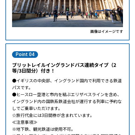
画像はイメージです
Point 04
ブリットレイルイングランドパス連続タイプ（2
等/3日間分）付き！
●イギリスの中央部、イングランド国内で利用できる鉄道
パスです。
●ヒースロー空港と市内を結ぶエリザベスラインを含め、
イングランド内の国鉄系鉄道会社が運行する列車に予約な
しでご乗車いただけます。
☆旅行代金には3日間券が含まれています。
≪注意事項≫
※地下鉄、観光鉄道は使用不可。