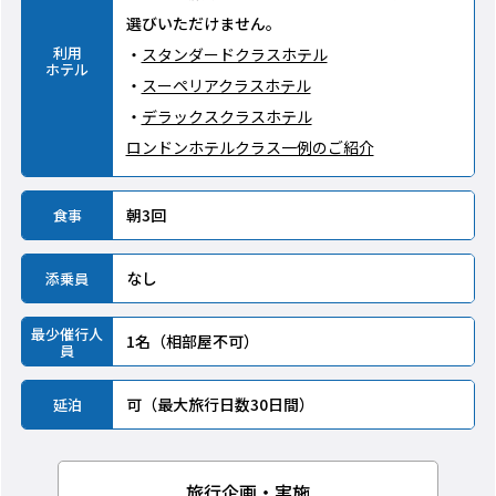
選びいただけません。
利用
・
スタンダードクラスホテル
ホテル
・
スーペリアクラスホテル
・
デラックスクラスホテル
ロンドンホテルクラス一例のご紹介
朝3回
食事
なし
添乗員
最少催行人
1名（相部屋不可）
員
可（最大旅行日数30日間）
延泊
旅行企画・実施