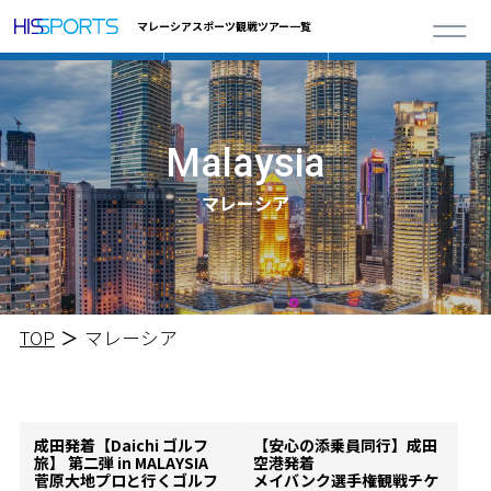
マレーシアスポーツ観戦ツアー一覧
Malaysia
マレーシア
TOP
マレーシア
成田発着【Daichi ゴルフ
【安心の添乗員同行】成田
旅】 第二弾 in MALAYSIA
空港発着
菅原大地プロと行くゴルフ
メイバンク選手権観戦チケ