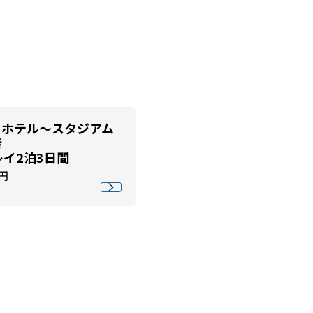
日ホテル～スタジアム
き
イ2泊3日間
 円