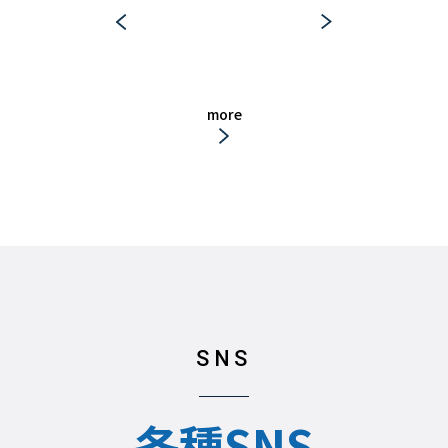
more
SNS
各種SNS