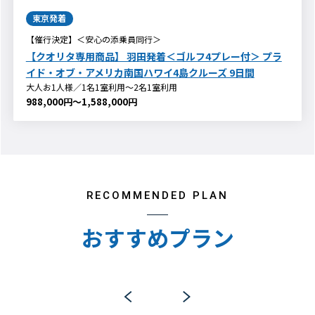
東京発着
【催行決定】＜安心の添乗員同行＞
【クオリタ専用商品】 羽田発着＜ゴルフ4プレー付＞ プラ
イド・オブ・アメリカ南国ハワイ4島クルーズ 9日間
大人お1人様／1名1室利用～2名1室利用
988,000円～1,588,000円
RECOMMENDED PLAN
おすすめプラン