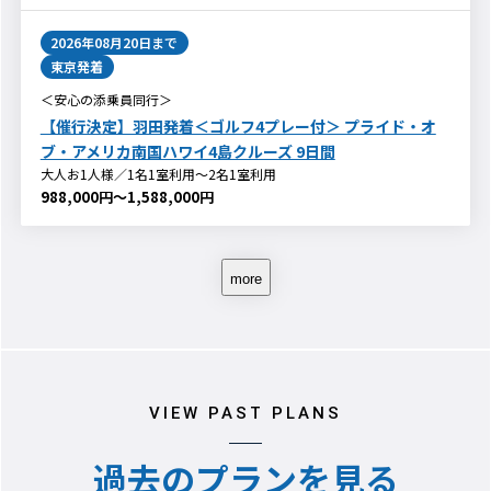
2026年08月20日
まで
東京発着
＜安心の添乗員同行＞
【催行決定】羽田発着＜ゴルフ4プレー付＞ プライド・オ
ブ・アメリカ南国ハワイ4島クルーズ 9日間
大人お1人様／1名1室利用～2名1室利用
988,000円～1,588,000円
more
VIEW PAST PLANS
過去のプランを見る